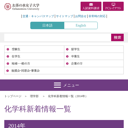
交通・キャンパスマップ
サイトマップ
お問合せ
非常時の対応
日本語
English
受
在
地
トップページ
理学部
化学科新着情報一覧（2014年）
化学科新着情報一覧
2014年