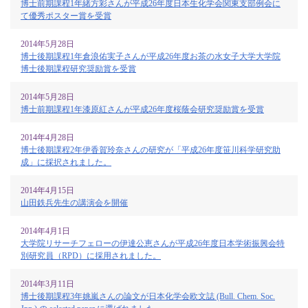
博士前期課程1年緒方彩さんが平成26年度日本生化学会関東支部例会に
て優秀ポスター賞を受賞
2014年5月28日
博士後期課程1年倉浪佑実子さんが平成26年度お茶の水女子大学大学院
博士後期課程研究奨励賞を受賞
2014年5月28日
博士前期課程1年漆原紅さんが平成26年度桜蔭会研究奨励賞を受賞
2014年4月28日
博士後期課程2年伊香賀玲奈さんの研究が「平成26年度笹川科学研究助
成」に採択されました。
2014年4月15日
山田鉄兵先生の講演会を開催
2014年4月1日
大学院リサーチフェローの伊達公恵さんが平成26年度日本学術振興会特
別研究員（RPD）に採用されました。
2014年3月11日
博士後期課程3年姚嵐さんの論文が日本化学会欧文誌 (Bull. Chem. Soc.