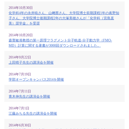
2014年10月30日
化学科4年の永井暁さん、山﨑茜さん、大学院博士前期課程1年の眞野知
子さん、大学院博士後期課程2年の大塚美穂さんが「化学科（宮島直
美）奨学金」を受奨
2014年10月20日
森寛敏准教授の第一原理フラグメント分子軌道-分子動力学（FMO-
MD）計算に関する著書が3000回ダウンロードされました。
2014年9月22日
上田晴子先生の講演会を開催
2014年7月19日
学部オープンキャンパス2014を開催
2014年7月11日
青木伸先生の講演会を開催
2014年7月1日
江藤みちる先生の講演会を開催
2014年6月30日