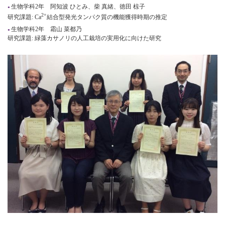
生物学科2年 阿知波 ひとみ、柴 真緒、徳田 椋子
2+
研究課題: Ca
結合型発光タンパク質の機能獲得時期の推定
生物学科2年 霜山 菜都乃
研究課題: 緑藻カサノリの人工栽培の実用化に向けた研究