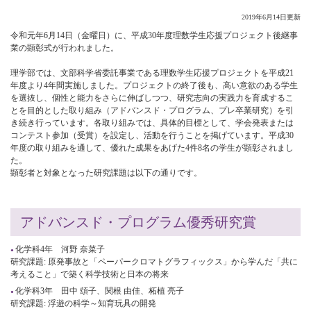
2019年6月14日更新
令和元年6月14日（金曜日）に、平成30年度理数学生応援プロジェクト後継事
業の顕彰式が行われました。
理学部では、文部科学省委託事業である理数学生応援プロジェクトを平成21
年度より4年間実施しました。プロジェクトの終了後も、高い意欲のある学生
を選抜し、個性と能力をさらに伸ばしつつ、研究志向の実践力を育成するこ
とを目的とした取り組み（アドバンスド・プログラム、プレ卒業研究）を引
き続き行っています。各取り組みでは、具体的目標として、学会発表または
コンテスト参加（受賞）を設定し、活動を行うことを掲げています。平成30
年度の取り組みを通して、優れた成果をあげた4件8名の学生が顕彰されまし
た。
顕彰者と対象となった研究課題は以下の通りです。
アドバンスド・プログラム優秀研究賞
化学科4年 河野 奈菜子
研究課題: 原発事故と「ペーパークロマトグラフィックス」から学んだ「共に
考えること」で築く科学技術と日本の将来
化学科3年 田中 頌子、関根 由佳、柘植 亮子
研究課題: 浮遊の科学～知育玩具の開発