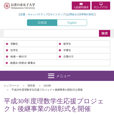
交通・キャンパスマップ
サイトマップ
お問合せ
非常時の対応
日本語
English
受
在
地
トップページ
理学部
2019年
平成30年度理数学生応援プロジェクト後継事業の顕彰式を開催
平成30年度理数学生応援プロジェ
クト後継事業の顕彰式を開催