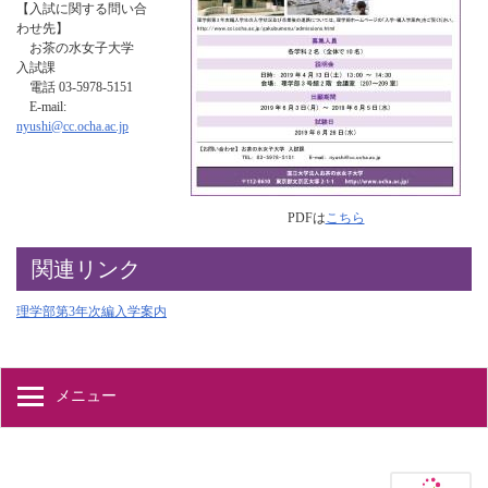
【入試に関する問い合
わせ先】
お茶の水女子大学
入試課
電話 03-5978-5151
E-mail:
nyushi@cc.ocha.ac.jp
PDFは
こちら
関連リンク
理学部第3年次編入学案内
メニュー