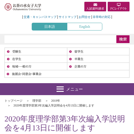
交通・キャンパスマップ
サイトマップ
お問合せ
非常時の対応
日本語
English
受
在
地
トップページ
理学部
2019年
2020年度理学部第3年次編入学説明会を4月13日に開催します
2020年度理学部第3年次編入学説明
会を4月13日に開催します