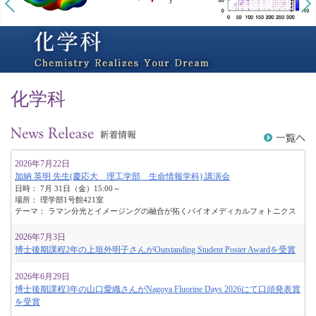
化学科
2026年7月22日
加納 英明 先生(慶応大 理工学部 生命情報学科) 講演会
日時： 7月 31日（金）15:00～
場所： 理学部1号館421室
テーマ： ラマン分光とイメージングの融合が拓くバイオメディカルフォトニクス
2026年7月3日
博士後期課程2年の上垣外明子さんがOutstanding Student Poster Awardを受賞
2026年6月29日
博士後期課程3年の山口愛織さんがNagoya Fluorine Days 2026にて口頭発表賞
を受賞