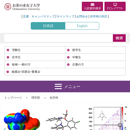
交通・キャンパスマップ
サイトマップ
お問合せ
非常時の対応
日本語
English
受
在
地
トップページ
理学部
化学科
Prev