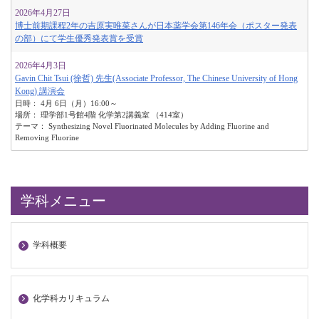
2026年4月27日
博士前期課程2年の吉原実唯菜さんが日本薬学会第146年会（ポスター発表
の部）にて学生優秀発表賞を受賞
2026年4月3日
Gavin Chit Tsui (徐哲) 先生(Associate Professor, The Chinese University of Hong
Kong) 講演会
日時： 4月 6日（月）16:00～
場所： 理学部1号館4階 化学第2講義室 （414室）
テーマ： Synthesizing Novel Fluorinated Molecules by Adding Fluorine and
Removing Fluorine
学科メニュー
学科概要
化学科カリキュラム